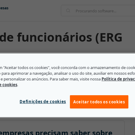
uesas
em "Aceitar todos os cookies", você concorda com o armazenamento de coo
a em inglês) é uma iniciativa liderada por
o para aprimorar a navegação, analisar o uso do site, auxiliar em nossos esf
e personalizar os anúncios. Para saber mais, visite nossa
Política de priva
tário e impulsionado por um aspecto único ao grupo
de cookies
.
ses e origens comuns e iniciativas sociais. Os ERGs
as. Ainda assim, eles não são diretamente afiliados
Definições de cookies
 são conduzidos por funcionários.
Aceitar todos os cookies
empresas precisam saber sobre