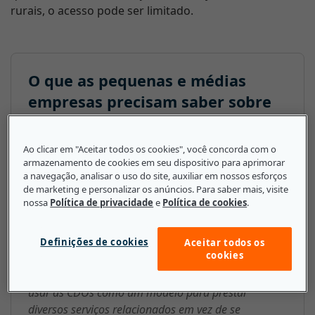
rurais, o acesso pode ser limitado.
O que as pequenas e médias
empresas precisam saber sobre
Organização de prestação de
cuidados (CDO na sigla em inglês)
Ao clicar em "Aceitar todos os cookies", você concorda com o
armazenamento de cookies em seu dispositivo para aprimorar
As CDOs se encaixam em duas categorias principais.
a navegação, analisar o uso do site, auxiliar em nossos esforços
de marketing e personalizar os anúncios. Para saber mais, visite
Primeiro, são grandes grupos médicos que muitas
nossa
Política de privacidade
e
Política de cookies
.
vezes integram hospitais e atendimento de saúde
física e mental. Há também grupos menores, que
geralmente não dispõem dos recursos
Definições de cookies
Aceitar todos os
cookies
organizacionais para serem considerados uma CDO.
Porém, as pequenas e médias empresas podem
usar as CDOs como um modelo para prestar
diversos serviços relacionados em vez de se