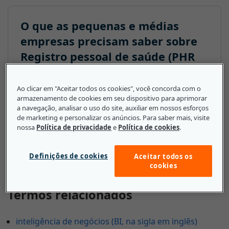
O que as pequenas e médias
empresas precisam saber sobre
Registro pessoal de saúde (PHR
na sigla em inglês)
Ao clicar em "Aceitar todos os cookies", você concorda com o
Se a sua pequena empresa trabalha em um campo
armazenamento de cookies em seu dispositivo para aprimorar
que exige acesso a informações de saúde dos
a navegação, analisar o uso do site, auxiliar em nossos esforços
funcionários ou clientes, os PHRs podem garantir
de marketing e personalizar os anúncios. Para saber mais, visite
nossa
Política de privacidade
e
Política de cookies
.
que essas informações sejam compartilhadas com
segurança com os indivíduos adequados.
Definições de cookies
Aceitar todos os
cookies
Termos relacionados
inteligência de negócios (BI, na sigla em inglês)