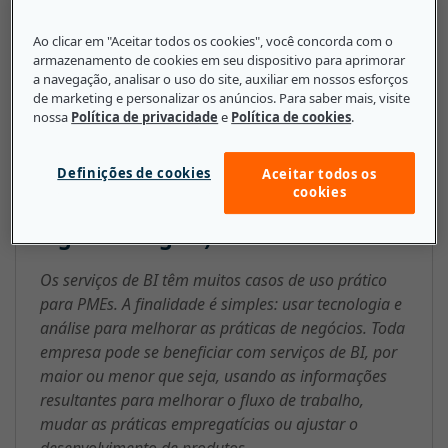
fornecem estratégias que as empresas podem usar
Ao clicar em "Aceitar todos os cookies", você concorda com o
para melhorar suas operações e finanças.
armazenamento de cookies em seu dispositivo para aprimorar
a navegação, analisar o uso do site, auxiliar em nossos esforços
de marketing e personalizar os anúncios. Para saber mais, visite
nossa
Política de privacidade
e
Política de cookies
.
O que as pequenas e médias
empresas precisam saber sobre
Definições de cookies
Aceitar todos os
cookies
inteligência de negócios (BI, na
sigla em inglês)
Os serviços de BI têm muitos casos de uso prático
para PMEs. A finalidade é simples: usar tecnologia e
análise para melhorar as práticas de negócios. Toda
empresa pode se beneficiar com serviços de BI, por
maior ou menor que seja, usando as informações
resultantes para melhorar o fluxo de trabalho,
mudar as práticas empregatícias ou ajustar o