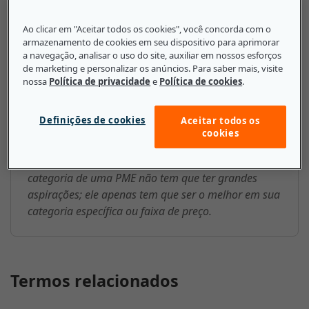
O que as pequenas e médias
Ao clicar em "Aceitar todos os cookies", você concorda com o
empresas precisam saber sobre
armazenamento de cookies em seu dispositivo para aprimorar
a navegação, analisar o uso do site, auxiliar em nossos esforços
O melhor da categoria
de marketing e personalizar os anúncios. Para saber mais, visite
nossa
Política de privacidade
e
Política de cookies
.
Uma pequena ou média empresa (PME) pode visar a
entregar o melhor hardware ou software da
Definições de cookies
Aceitar todos os
categoria sem a necessidade de igualar-se ao
cookies
desempenho do melhor produto de uma grande
empresa no mercado. O melhor produto da
categoria de uma PME não tem que ter grandes
aspirações; ele apenas tem que ser o melhor em sua
categoria específica ou faixa de preço.
Termos relacionados