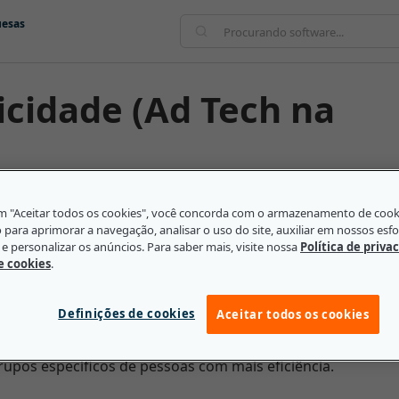
uesas
em "Aceitar todos os cookies", você concorda com o armazenamento de coo
nglês) é um termo usado para descrever a tecnologia e
o para aprimorar a navegação, analisar o uso do site, auxiliar em nossos esf
al. Isso pode incluir tudo, desde servidores de
e personalizar os anúncios. Para saber mais, visite nossa
Política de priva
álise e plataformas de atribuição. Esse tipo de
de cookies
.
ntregues da maneira mais eficaz para os anunciantes e
dir o desempenho rastreando taxas de cliques (CTR na
Definições de cookies
Aceitar todos os cookies
utras métricas. Também fornece informações sobre
nação de gênero, etc., para que os profissionais de
upos específicos de pessoas com mais eficiência.