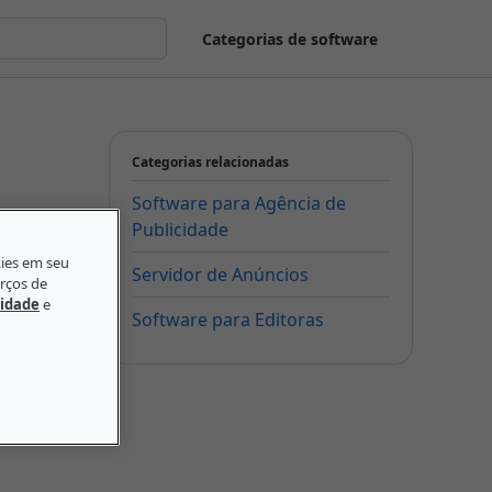
Categorias de software
Categorias relacionadas
Software para Agência de
Publicidade
kies em seu
Servidor de Anúncios
orços de
cidade
e
Software para Editoras