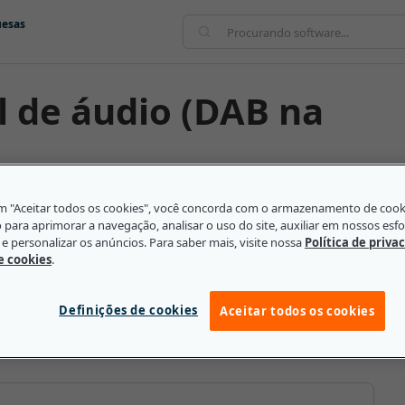
uesas
em "Aceitar todos os cookies", você concorda com o armazenamento de coo
glês) é um tipo de rede de rádio que envia sinais
o para aprimorar a navegação, analisar o uso do site, auxiliar em nossos esf
nal é mais forte e sua qualidade é mais alta. Com a
e personalizar os anúncios. Para saber mais, visite nossa
Política de priva
de cookies
.
údo do rádio para que os ouvintes leiam acerca do
 podem permitir a transmissão via satélite. A
 internacionalmente, mas, em 2021, operava em 42
Definições de cookies
Aceitar todos os cookies