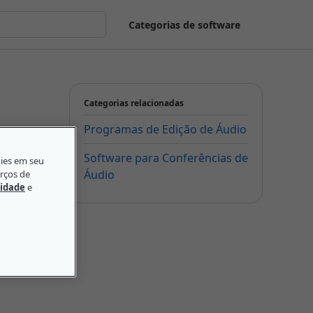
Categorias de software
Categorias relacionadas
Programas de Edição de Áudio
Software para Conferências de
kies em seu
Áudio
orços de
cidade
e