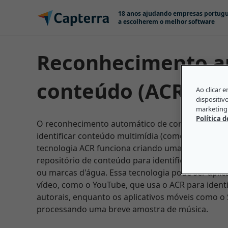
Skip to content
18 anos ajudando empresas portug
a escolherem o melhor software
Reconhecimento automático de
conteúdo (ACR na s
Ao clicar 
dispositiv
marketing 
Política 
O reconhecimento automático de conteúdo (ACR n
identificar conteúdo multimídia (como áudio, víd
tecnologia ACR funciona criando uma amostra d
repositório de conteúdo para identificar quaisqu
ou marcas d'água. Essa tecnologia pode ser apli
vídeo, como o YouTube, que usa o ACR para identi
autorais, enquanto os aplicativos móveis como o
processando uma breve amostra de música.