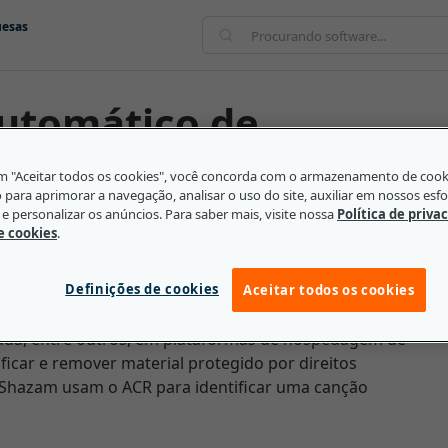
uesas
igla em inglês)
em "Aceitar todos os cookies", você concorda com o armazenamento de coo
o para aprimorar a navegação, analisar o uso do site, auxiliar em nossos esf
e personalizar os anúncios. Para saber mais, visite nossa
Política de priva
de cookies
.
a sigla em inglês) é uma tecnologia que pode
eo e imagem) presente em um arquivo ou dispositivo. A
Definições de cookies
e uma parte do conteúdo e comparando-a a um
Aceitar todos os cookies
er correspondências por meio de impressões digitais
cada, entre outros, em plataformas de hospedagem de
ficar e remover material protegido por direitos
 Shazam usam o ACR para identificar uma canção