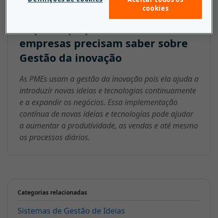
cookies
O que as pequenas e médias
empresas precisam saber sobre
Gestão da inovação
As PMEs usam a gestão da inovação pois ela ajuda a
introduzir novas ideias e tecnologias continuamente
e a expandir os negócios. Essa implementação
contínua de novas ideias e tecnologias pode ajudar
a aumentar a produtividade, as vendas e até mesmo
os processos diários.
Categorias relacionadas
Sistemas de Gestão de Ideias