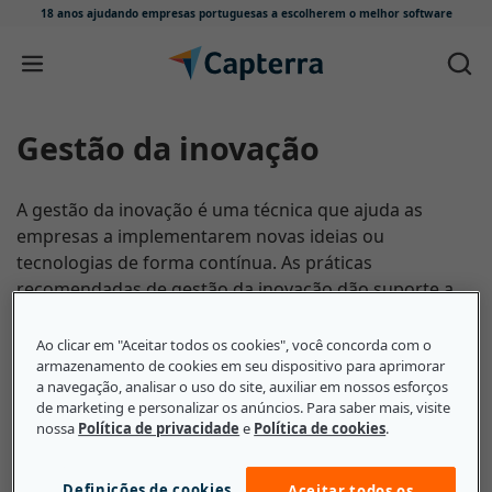
18 anos ajudando empresas portuguesas
a escolherem o melhor software
Skip to content
Gestão da inovação
A gestão da inovação é uma técnica que ajuda as
empresas a implementarem novas ideias ou
tecnologias de forma contínua. As práticas
recomendadas de gestão da inovação dão suporte a
todo o processo à medida que as empresas continuam
a implementar novas ideias ou tecnologias. No
Ao clicar em "Aceitar todos os cookies", você concorda com o
primeiro estágio, as empresas discutem e planejam as
armazenamento de cookies em seu dispositivo para aprimorar
a navegação, analisar o uso do site, auxiliar em nossos esforços
ações necessárias para executar uma ideia ou
de marketing e personalizar os anúncios. Para saber mais, visite
tecnologia até o estágio de implementação final. Esse
nossa
Política de privacidade
e
Política de cookies
.
processo inovador e iterativo acontece repetidamente.
Definições de cookies
Aceitar todos os